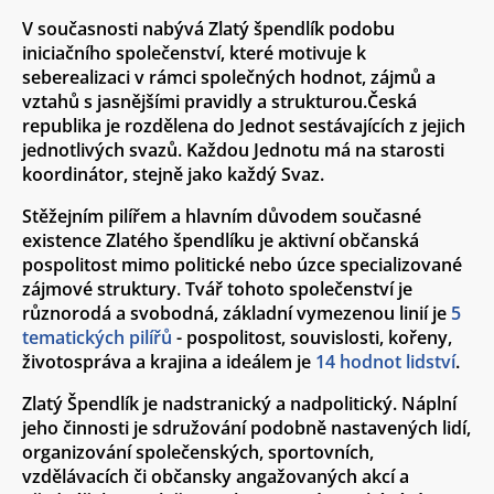
V současnosti nabývá Zlatý špendlík podobu
iniciačního společenství, které motivuje k
seberealizaci v rámci společných hodnot, zájmů a
vztahů s jasnějšími pravidly a strukturou.Česká
republika je rozdělena do Jednot sestávajících z jejich
jednotlivých svazů. Každou Jednotu má na starosti
koordinátor, stejně jako každý Svaz.
Stěžejním pilířem a hlavním důvodem současné
existence Zlatého špendlíku je aktivní občanská
pospolitost mimo politické nebo úzce specializované
zájmové struktury. Tvář tohoto společenství je
různorodá a svobodná, základní vymezenou linií je
5
tematických pilířů
-
pospolitost
,
souvislosti
,
kořeny
,
životospráva
a
krajina
a ideálem je
14 hodnot lidství
.
Zlatý Špendlík je nadstranický a nadpolitický. Náplní
jeho činnosti je sdružování podobně nastavených lidí,
organizování společenských, sportovních,
vzdělávacích či občansky angažovaných akcí a