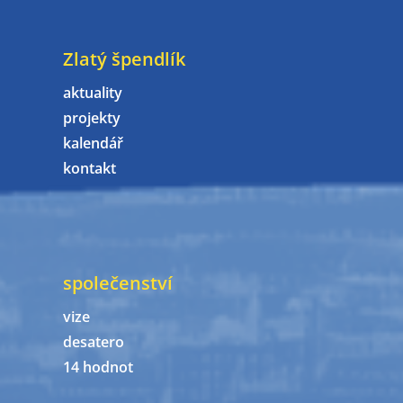
Zlatý špendlík
aktuality
projekty
kalendář
kontakt
společenství
vize
desatero
14 hodnot