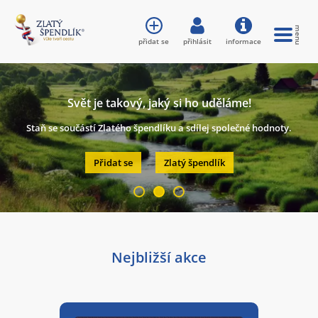
přidat se
přihlásit
informace
Svět je takový, jaký si ho uděláme!
Staň se součástí Zlatého špendlíku a sdílej společné hodnoty.
Přidat se
Zlatý špendlík
Nejbližší akce