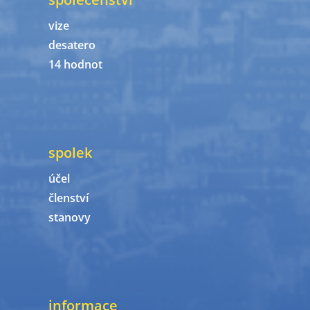
vize
desatero
14 hodnot
spolek
účel
členství
stanovy
informace