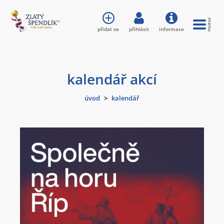
přidat se
přihlásit
informace
kalendář akcí
úvod
>
kalendář