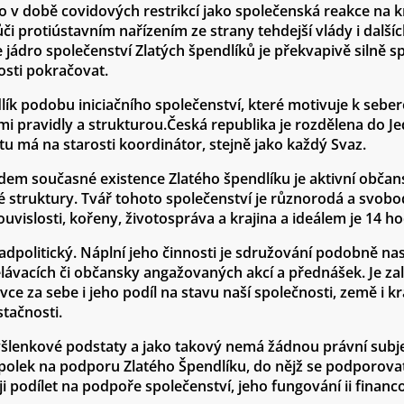
lo v době covidových restrikcí jako společenská reakce na 
i protiústavním nařízením ze strany tehdejší vlády i dalšíc
e jádro společenství Zlatých špendlíků je překvapivě silně s
osti pokračovat.
ík podobu iniciačního společenství, které motivuje k seber
i pravidly a strukturou.Česká republika je rozdělena do Jed
u má na starosti koordinátor, stejně jako každý Svaz.
dem současné existence Zlatého špendlíku je aktivní občan
 struktury. Tvář tohoto společenství je různorodá a svobod
ouvislosti, kořeny, životospráva a krajina a ideálem je 14 ho
nadpolitický. Náplní jeho činnosti je sdružování podobně na
lávacích či občansky angažovaných akcí a přednášek. Je z
 za sebe i jeho podíl na stavu naší společnosti, země i kraji
stačnosti.
myšlenkové podstaty a jako takový nemá žádnou právní subje
Spolek na podporu Zlatého Špendlíku, do nějž se podporova
ěji podílet na podpoře společenství, jeho fungování ii financ