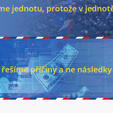
me jednotu, protože v jednotě 
řešíme příčiny a ne následky