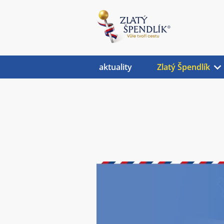
aktuality
Zlatý Špendlík