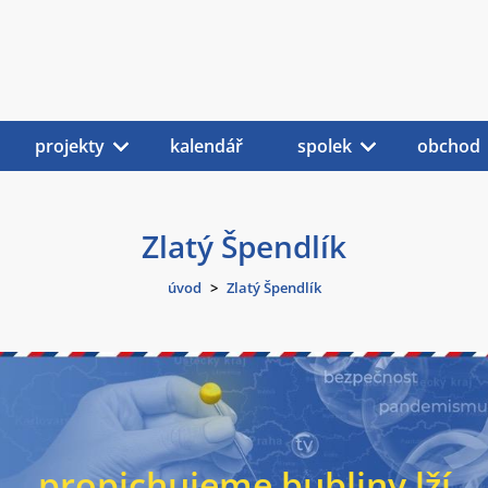
projekty
kalendář
spolek
obchod
Zlatý Špendlík
úvod
>
Zlatý Špendlík
propichujeme bubliny lží