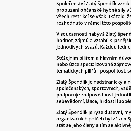
Společenství Zlatý špendlík vznik
probuzení občanské hybné síly vůč
všech restrikcí se však ukázalo, ž
rozhodnuto v rámci této pospolit
V současnosti nabývá Zlatý špendl
hodnot, zájmů a vztahů s jasnějším
jednotlivých svazů. Každou Jednot
Stěžejním pilířem a hlavním důvo
nebo úzce specializované zájmové
tematických pilířů - pospolitost, s
Zlatý Špendlík je nadstranický a 
společenských, sportovních, vzdě
podporuje zodpovědnost jednotlivce
sebevědomí, lásce, hrdosti i sobě
Zlatý Špendlík je ryze duševní, 
organizačních potřeb byl zřízen 
stát se jeho členy a tím se aktivn