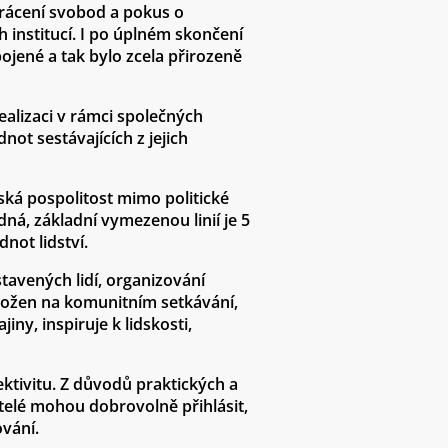
krácení svobod a pokus o
h institucí. I po úplném skončení
pojené a tak bylo zcela přirozeně
ealizaci v rámci společných
not sestávajících z jejich
ská pospolitost mimo politické
ná, základní vymezenou linií je 5
dnot lidství.
stavených lidí, organizování
aložen na komunitním setkávání,
ny, inspiruje k lidskosti,
ktivitu. Z důvodů praktických a
telé mohou dobrovolně přihlásit,
ování.