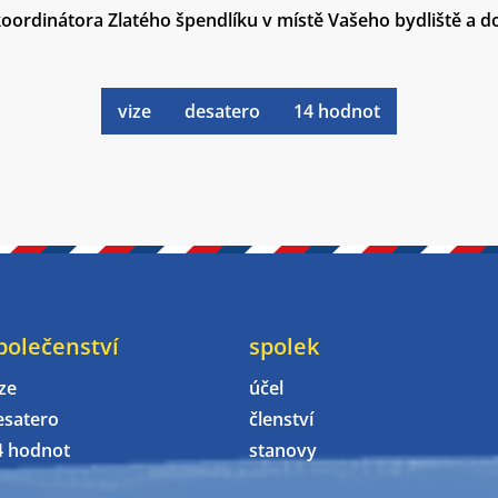
koordinátora Zlatého špendlíku v místě Vašeho bydliště a d
vize
desatero
14 hodnot
polečenství
spolek
ze
účel
esatero
členství
4 hodnot
stanovy