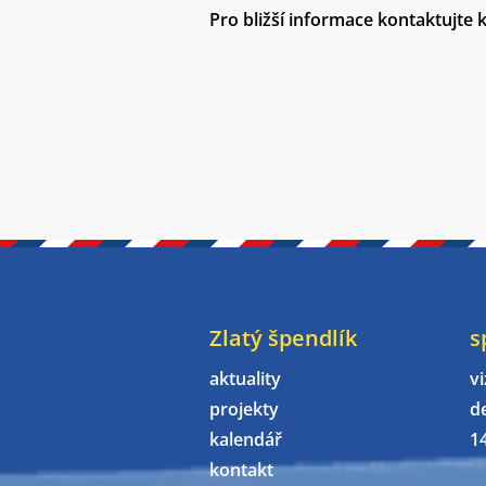
Pro bližší informace kontaktujte 
Zlatý špendlík
s
aktuality
vi
projekty
d
kalendář
1
kontakt