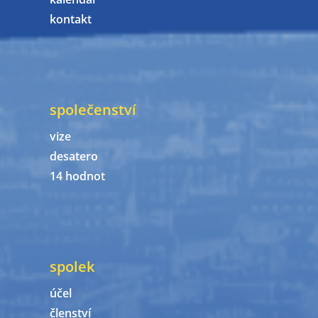
kontakt
společenství
vize
desatero
14 hodnot
spolek
účel
členství