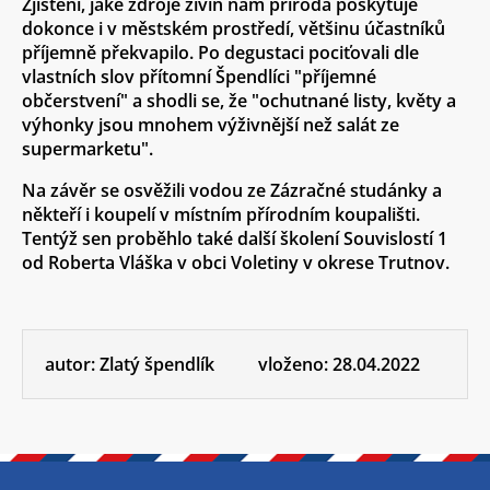
Zjištění, jaké zdroje živin nám příroda poskytuje
dokonce i v městském prostředí, většinu účastníků
příjemně překvapilo. Po degustaci pociťovali dle
vlastních slov přítomní Špendlíci "příjemné
občerstvení" a shodli se, že "ochutnané listy, květy a
výhonky jsou mnohem výživnější než salát ze
supermarketu".
Na závěr se osvěžili vodou ze Zázračné studánky a
někteří i koupelí v místním přírodním koupališti.
Tentýž sen proběhlo také další školení Souvislostí 1
od Roberta Vláška v obci Voletiny v okrese Trutnov.
autor:
Zlatý špendlík
vloženo:
28.04.2022