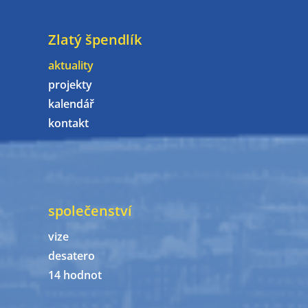
Zlatý špendlík
aktuality
projekty
kalendář
kontakt
společenství
vize
desatero
14 hodnot