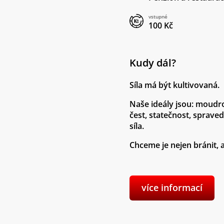
vstupné
100 Kč
Kudy dál?
Síla má být kultivovaná.
Naše ideály jsou:
moudro
čest
,
statečnost
,
spraved
síla
.
Chceme je nejen
bránit
, 
více informací