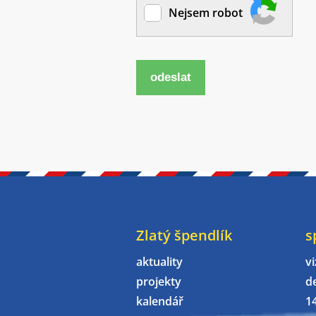
Nejsem robot
odeslat
Zlatý špendlík
s
aktuality
vi
projekty
d
kalendář
1