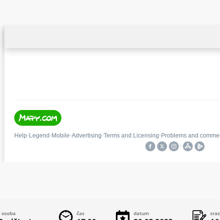
 osoba
čas
datum
sraz