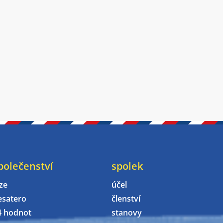
polečenství
spolek
ze
účel
esatero
členství
4 hodnot
stanovy