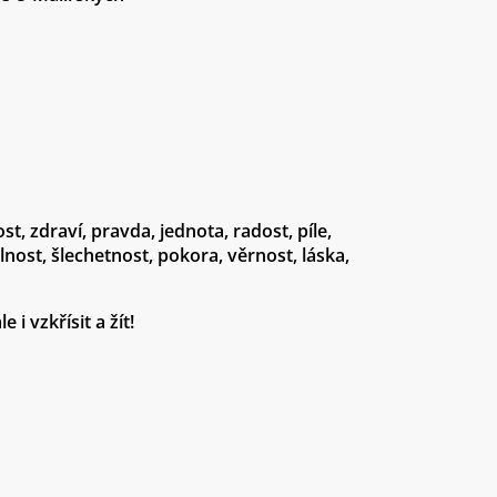
st
,
zdraví
,
pravda
,
jednota
,
radost
,
píle
,
lnost
,
šlechetnost
,
pokora
,
věrnost
,
láska
,
ale i
vzkřísit
a
žít
!