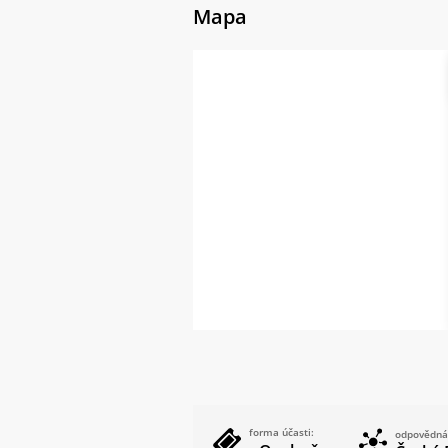
Mapa
forma účasti:
odpovědná