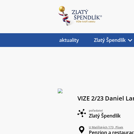
aktuality
Zlatý Špendlík
VIZE 2/23 Daniel L
pořadatel
Zlatý Špendlík
U Malířských 173, Písek
Penzion a restaura