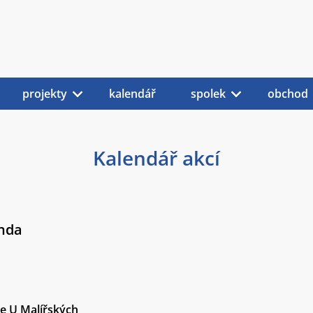
projekty
kalendář
spolek
obchod
Kalendář akcí
anda
ce U Malířských