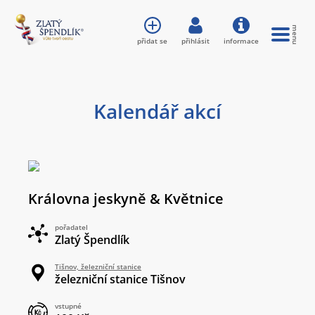
přidat se
přihlásit
informace
Kalendář akcí
Královna jeskyně & Květnice
pořadatel
Zlatý Špendlík
Tišnov, železniční stanice
železniční stanice Tišnov
vstupné