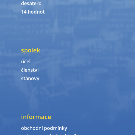
desatero
14 hodnot
spolek
účel
členství
stanovy
informace
obchodní podmínky