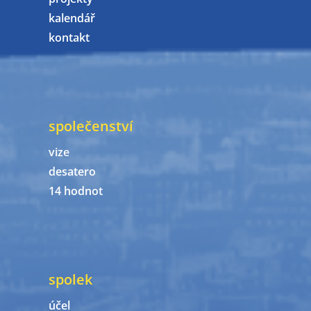
kalendář
kontakt
společenství
vize
desatero
14 hodnot
spolek
účel