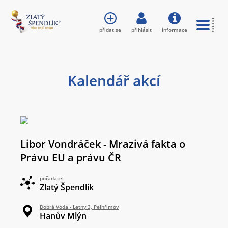
přidat se
přihlásit
informace
Kalendář akcí
Libor Vondráček - Mrazivá fakta o
Právu EU a právu ČR
pořadatel
Zlatý Špendlík
Dobrá Voda - Letny 3, Pelhřimov
Hanův Mlýn