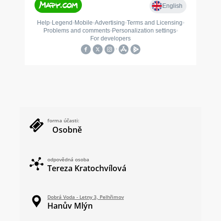
forma účasti:
Osobně
odpovědná osoba
Tereza Kratochvílová
Dobrá Voda - Letny 3, Pelhřimov
Hanův Mlýn