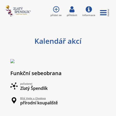
přidat se
přihlásit
informace
Kalendář akcí
Funkční sebeobrana
pořadatel
Zlatý Špendlík
Bílá Voda u Chodova
přírodní koupaliště