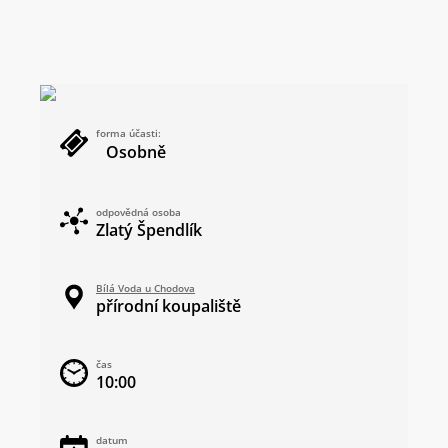
forma účasti:
Osobně
odpovědná osoba
Zlatý Špendlík
Bílá Voda u Chodova
přírodní koupaliště
čas
10:00
datum