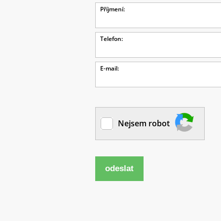
Příjmení:
Telefon:
E-mail:
Nejsem robot
odeslat