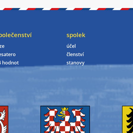
polečenství
spolek
ze
účel
esatero
členství
4 hodnot
stanovy