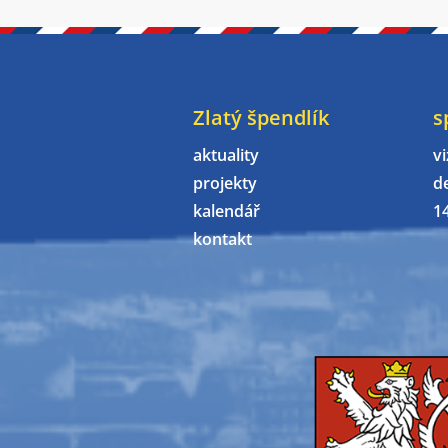
Zlatý špendlík
s
aktuality
vi
projekty
d
kalendář
1
kontakt