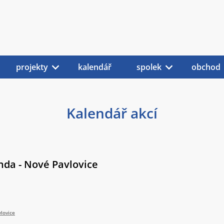
projekty
kalendář
spolek
obchod
Kalendář akcí
nda - Nové Pavlovice
lovice