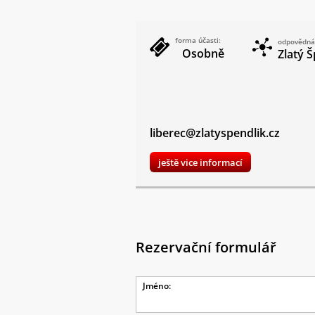
forma účasti:
odpovědná
Osobně
Zlatý Š
liberec@zlatyspendlik.cz
ještě vice informací
Rezervační formulář
Jméno: