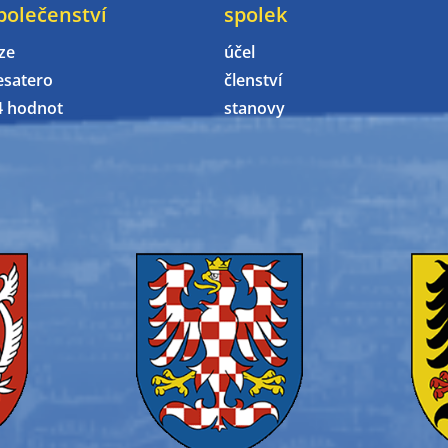
polečenství
spolek
ze
účel
esatero
členství
4 hodnot
stanovy