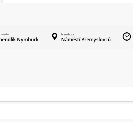
 osoba
Nymburk
Špendlík Nymburk
Náměstí Přemyslovců