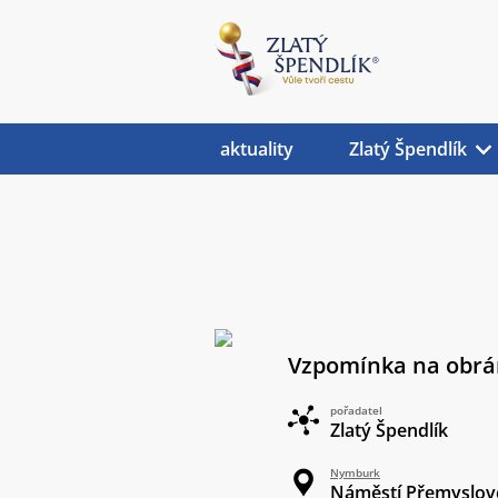
aktuality
Zlatý Špendlík
Vzpomínka na obrá
pořadatel
Zlatý Špendlík
Nymburk
Náměstí Přemyslov