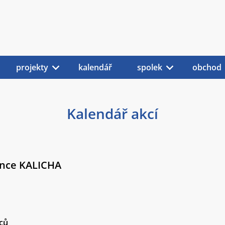
projekty
kalendář
spolek
obchod
Kalendář akcí
nce KALICHA
ců