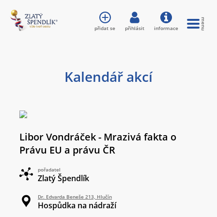
přidat se
přihlásit
informace
Kalendář akcí
Libor Vondráček - Mrazivá fakta o
Právu EU a právu ČR
pořadatel
Zlatý Špendlík
Dr. Edvarda Beneše 213, Hlučín
Hospůdka na nádraží