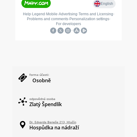
forma účasti:
Osobně
odpovědná osoba
Zlatý Špendlík
Dr. Edvarda Beneše 213, Hlučín
Hospůdka na nádraží