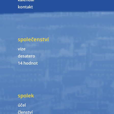
kontakt
společenství
vize
desatero
14 hodnot
spolek
účel
členství