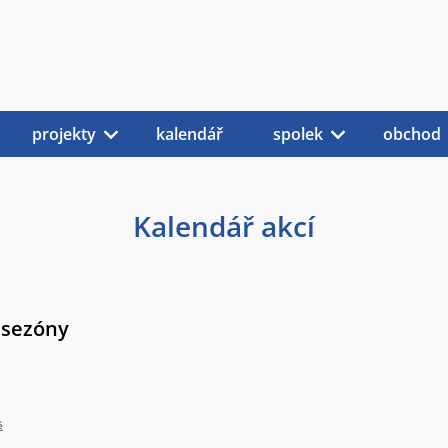
projekty
kalendář
spolek
obchod
Kalendář akcí
 sezóny
ě