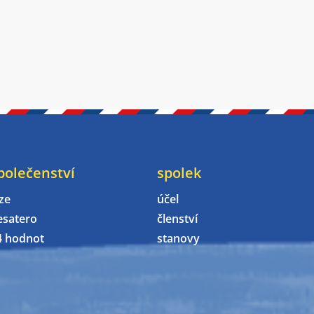
polečenství
spolek
ze
účel
esatero
členství
4 hodnot
stanovy