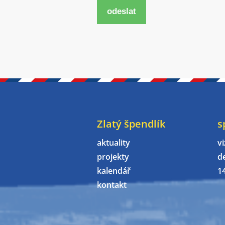
odeslat
Zlatý špendlík
s
aktuality
vi
projekty
d
kalendář
1
kontakt