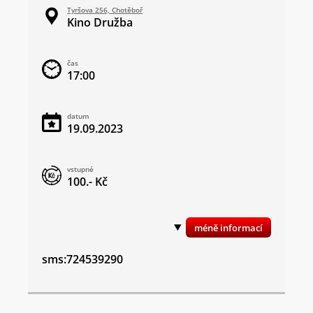
Tyršova 256, Chotěboř
Kino Družba
čas
17:00
datum
19.09.2023
vstupné
100.- Kč
sms:724539290