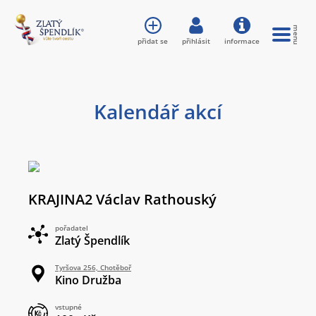
přidat se
přihlásit
informace
Kalendář akcí
KRAJINA2 Václav Rathouský
pořadatel
Zlatý Špendlík
Tyršova 256, Chotěboř
Kino Družba
vstupné