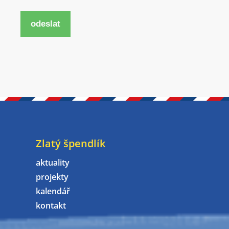
odeslat
Zlatý špendlík
aktuality
projekty
kalendář
kontakt