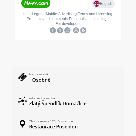
forma účasti:
Osobně
odpovědná osoba
Zlatý Špendlík Domažlice
Thomayerova 170, Domažlice
Restaurace Poseidon