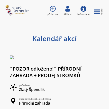
přidat se
přihlásit
informace
Kalendář akcí
´´POZOR odloženo!´´ PŘÍRODNÍ
ZAHRADA + PRODEJ STROMKŮ
pořadatel
Zlatý Špendlík
Vozábova,Třešť, okr.Jihlava
Přírodní zahrada