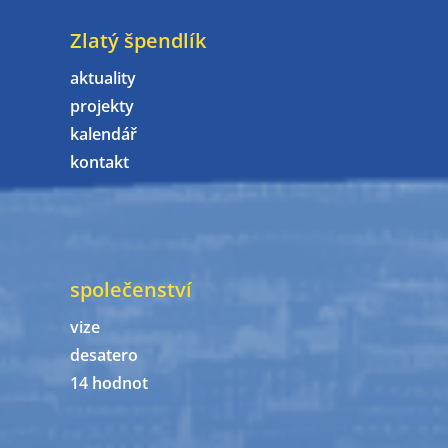
Zlatý špendlík
aktuality
projekty
kalendář
kontakt
společenství
vize
desatero
14 hodnot