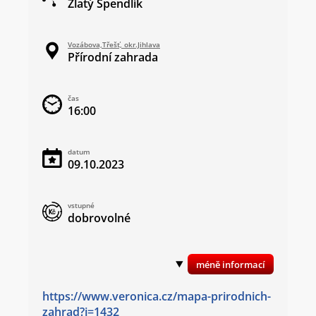
Zlatý Špendlík
Vozábova,Třešť, okr.Jihlava
Přírodní zahrada
čas
16:00
datum
09.10.2023
vstupné
dobrovolné
https://www.veronica.cz/mapa-prirodnich-
zahrad?i=1432