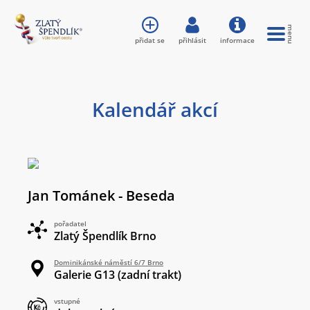
přidat se
přihlásit
informace
Kalendář akcí
Jan Tománek - Beseda
pořadatel
Zlatý Špendlík Brno
Dominikánské náměstí 6/7 Brno
Galerie G13 (zadní trakt)
vstupné