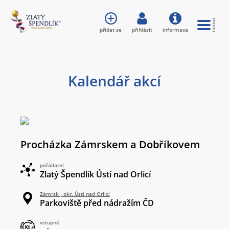
přidat se
přihlásit
informace
Kalendář akcí
Procházka Zámrskem a Dobříkovem
pořadatel
Zlatý Špendlík Ústí nad Orlicí
Zámrsk , okr. Ústí nad Orlicí
Parkoviště před nádražím ČD
vstupné