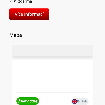
zdarma
více informací
Mapa