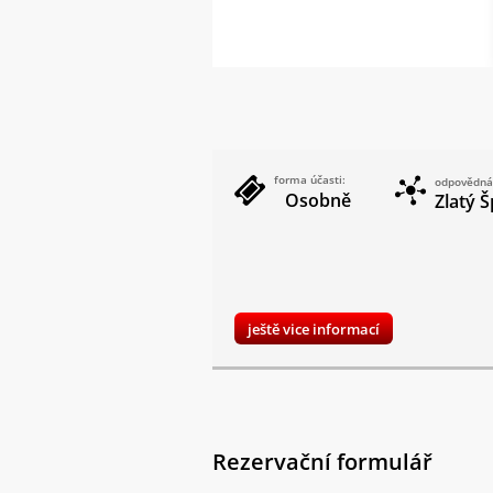
forma účasti:
odpovědná
Osobně
Zlatý Š
ještě vice informací
Rezervační formulář