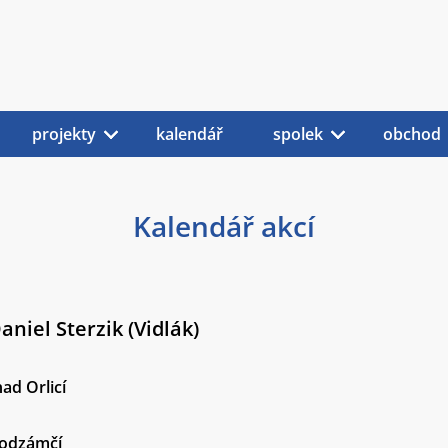
projekty
kalendář
spolek
obchod
Kalendář akcí
aniel Sterzik (Vidlák)
nad Orlicí
Podzámčí