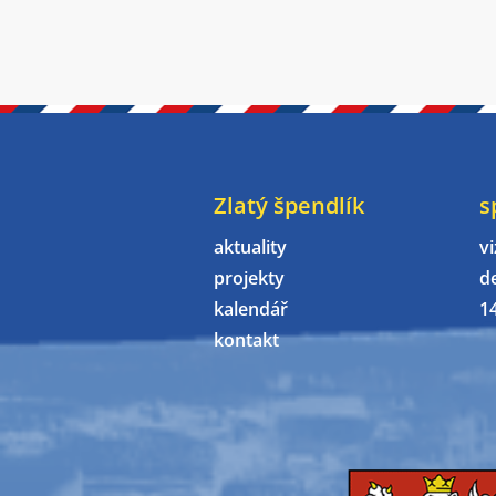
Zlatý špendlík
s
aktuality
vi
projekty
d
kalendář
1
kontakt