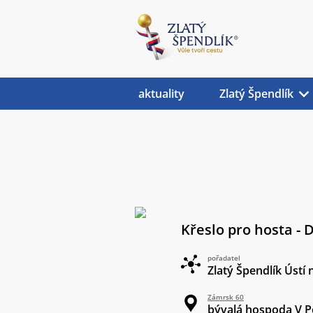
aktuality
Zlatý Špendlík
Křeslo pro hosta - D
pořadatel
Zlatý Špendlík Ústí 
Zámrsk 60
bývalá hospoda V 