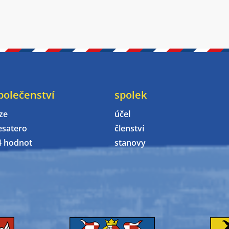
polečenství
spolek
ze
účel
esatero
členství
4 hodnot
stanovy