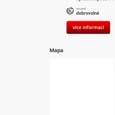
vstupné
dobrovolné
více informací
Mapa