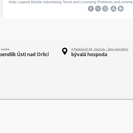
 osoba
V Podzámčí 60, Zámrsk - Ústí nad Orlicí
pendlík Ústí nad Orlicí
bývalá hospoda