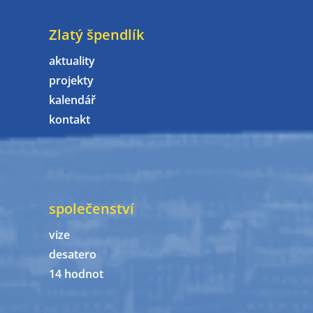
Zlatý špendlík
aktuality
projekty
kalendář
kontakt
společenství
vize
desatero
14 hodnot