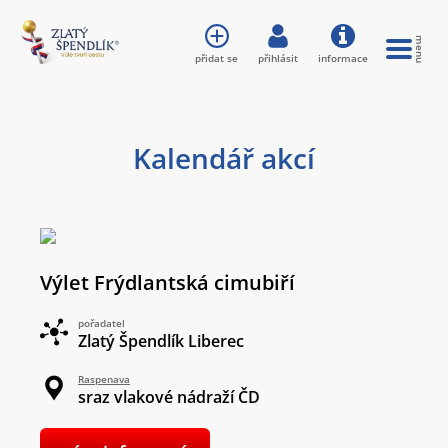
přidat se
přihlásit
informace
Kalendář akcí
Výlet Frýdlantská cimubiří
pořadatel
Zlatý Špendlík Liberec
Raspenava
sraz vlakové nádraží ČD