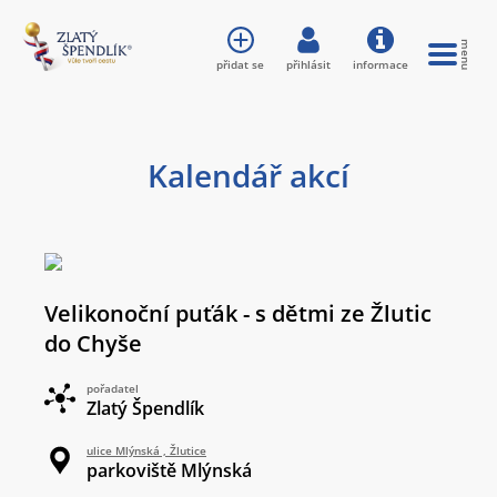
přidat se
přihlásit
informace
Kalendář akcí
Velikonoční puťák - s dětmi ze Žlutic
do Chyše
pořadatel
Zlatý Špendlík
ulice Mlýnská , Žlutice
parkoviště Mlýnská