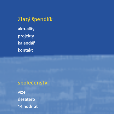
Zlatý špendlík
aktuality
projekty
kalendář
kontakt
společenství
vize
desatero
14 hodnot