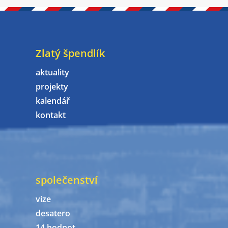
Zlatý špendlík
aktuality
projekty
kalendář
kontakt
společenství
vize
desatero
14 hodnot