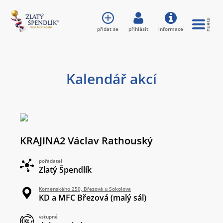
přidat se
přihlásit
informace
Kalendář akcí
KRAJINA2 Václav Rathouský
pořadatel
Zlatý Špendlík
Komenského 250, Březová u Sokolova
KD a MFC Březová (malý sál)
vstupné