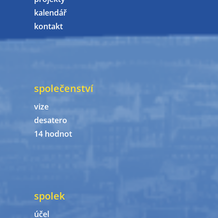
kalendář
kontakt
společenství
vize
desatero
14 hodnot
spolek
účel