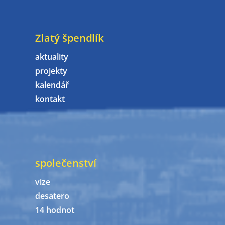
Zlatý špendlík
aktuality
projekty
kalendář
kontakt
společenství
vize
desatero
14 hodnot