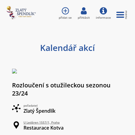
přidat se
přihlásit
informace
Kalendář akcí
Rozloučení s otužileckou sezonou
23/24
pořadatel
Zlatý Špendlík
U Ledáren 1557/1, Praha
Restaurace Kotva