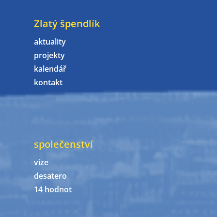
Zlatý špendlík
aktuality
projekty
kalendář
kontakt
společenství
vize
desatero
14 hodnot