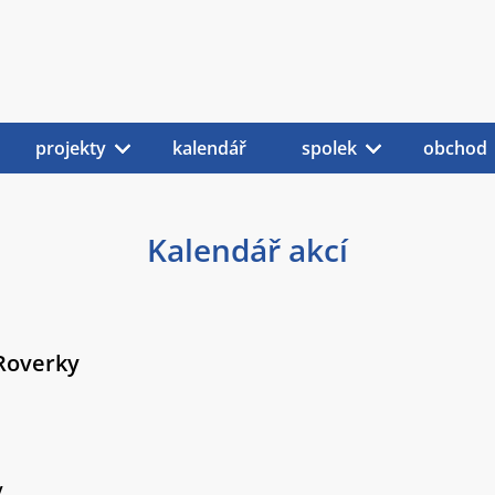
projekty
kalendář
spolek
obchod
Kalendář akcí
Roverky
y