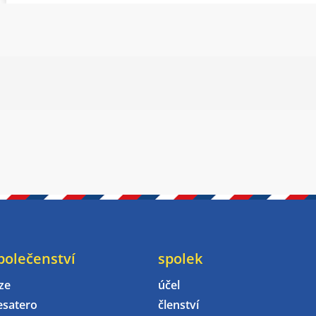
polečenství
spolek
ze
účel
esatero
členství