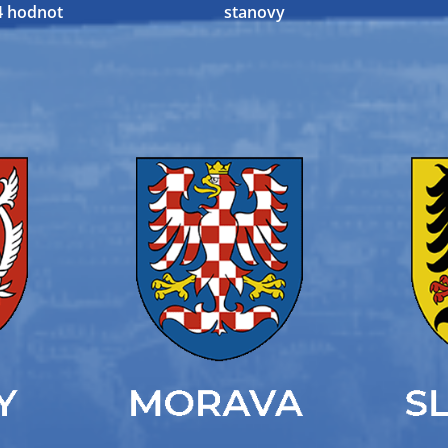
4 hodnot
stanovy