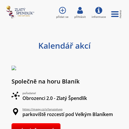
přidat se
přihlásit
informace
Kalendář akcí
Společně na horu Blaník
pořadatel
Obrozenci 2.0 - Zlatý Špendlík
https://mapy.cz/s/laruzoluvo
parkoviště rozcestí pod Velkým Blaníkem