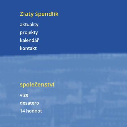
Zlatý špendlík
aktuality
projekty
kalendář
kontakt
společenství
vize
desatero
14 hodnot