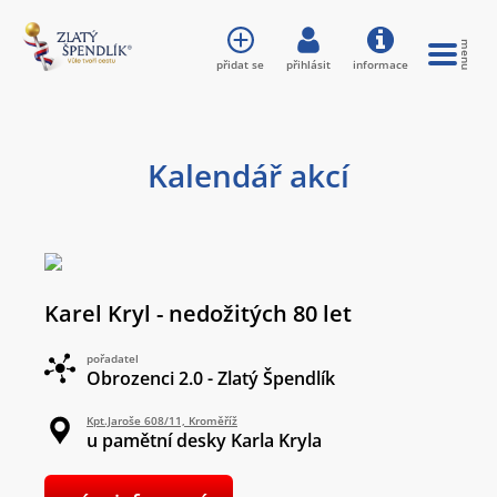
přidat se
přihlásit
informace
Kalendář akcí
Karel Kryl - nedožitých 80 let
pořadatel
Obrozenci 2.0 - Zlatý Špendlík
Kpt.Jaroše 608/11, Kroměříž
u pamětní desky Karla Kryla