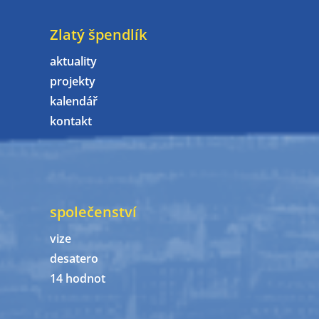
Zlatý špendlík
aktuality
projekty
kalendář
kontakt
společenství
vize
desatero
14 hodnot