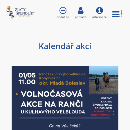
přidat se
přihlásit
informace
Kalendář akcí