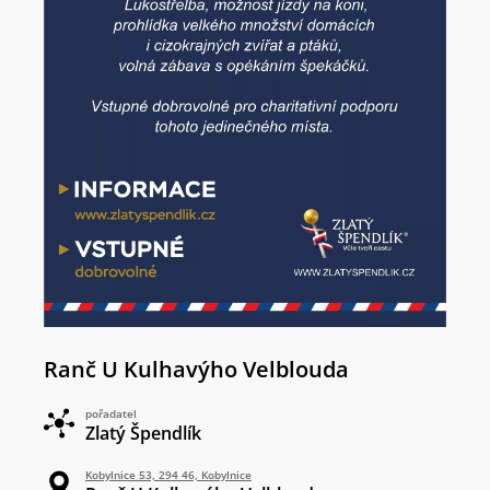
Ranč U Kulhavýho Velblouda
pořadatel
Zlatý Špendlík
Kobylnice 53, 294 46, Kobylnice