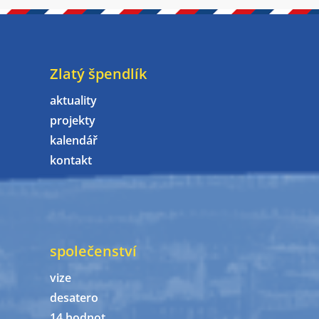
Zlatý špendlík
aktuality
projekty
kalendář
kontakt
společenství
vize
desatero
14 hodnot