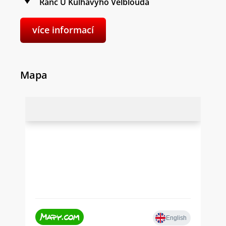
Ranč U Kulhavýho Velblouda
více informací
Mapa