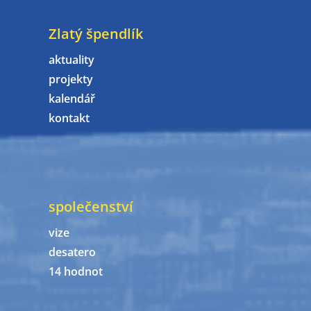
Zlatý špendlík
aktuality
projekty
kalendář
kontakt
společenství
vize
desatero
14 hodnot