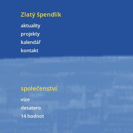
Zlatý špendlík
aktuality
projekty
kalendář
kontakt
společenství
vize
desatero
14 hodnot