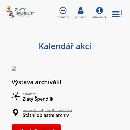
přidat se
přihlásit
informace
Kalendář akcí
Výstava archiválií
pořadatel
Zlatý Špendlík
zámek Zámrsk, okr. Ústí nad Orlicí
Státní oblastní archiv