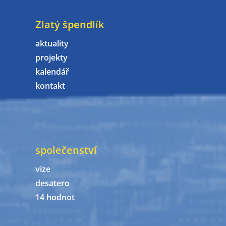
Zlatý špendlík
aktuality
projekty
kalendář
kontakt
společenství
vize
desatero
14 hodnot