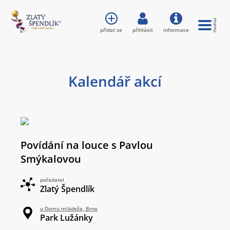
přidat se
přihlásit
informace
Kalendář akcí
Povídání na louce s Pavlou
Smýkalovou
pořadatel
Zlatý Špendlík
u Domu mládeže, Brno
Park Lužánky