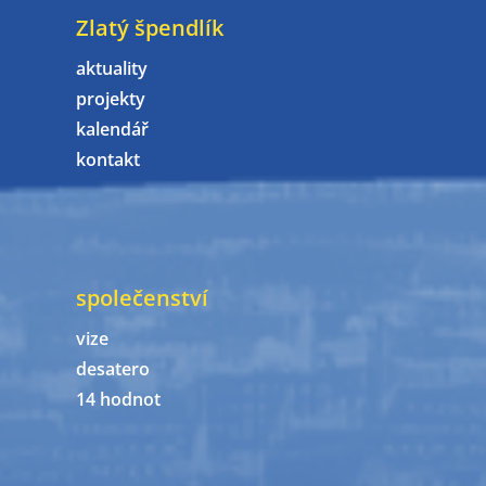
Zlatý špendlík
aktuality
projekty
kalendář
kontakt
společenství
vize
desatero
14 hodnot