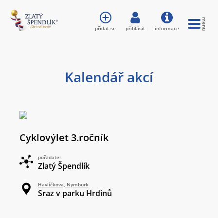
přidat se
přihlásit
informace
Kalendář akcí
Cyklovýlet 3.ročník
pořadatel
Zlatý Špendlík
Havlíčkova, Nymburk
Sraz v parku Hrdinů