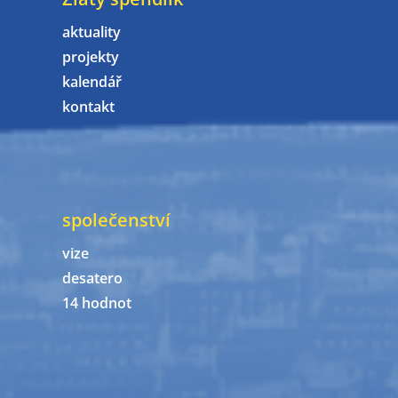
aktuality
projekty
kalendář
kontakt
společenství
vize
desatero
14 hodnot