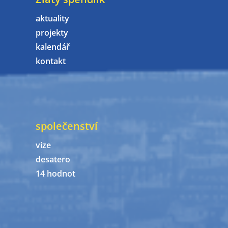
aktuality
projekty
kalendář
kontakt
společenství
vize
desatero
14 hodnot