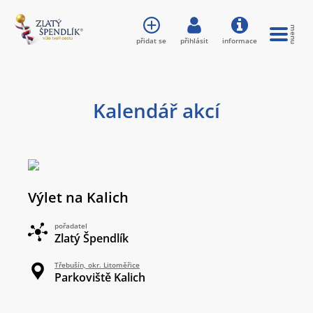
přidat se
přihlásit
informace
Kalendář akcí
Výlet na Kalich
pořadatel
Zlatý Špendlík
Třebušín, okr. Litoměřice
Parkoviště Kalich