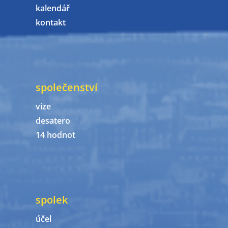
kalendář
kontakt
společenství
vize
desatero
14 hodnot
spolek
účel