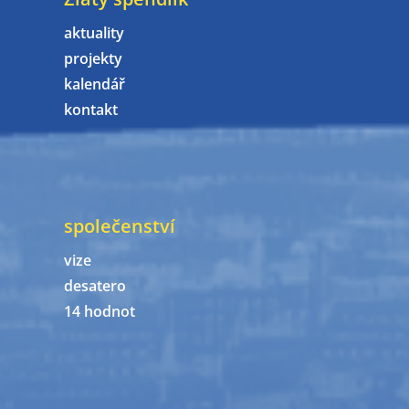
aktuality
projekty
kalendář
kontakt
společenství
vize
desatero
14 hodnot