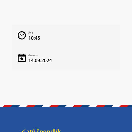
čas
10:45
datum
14.09.2024
Zlatý špendlík