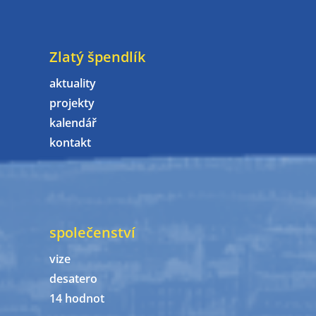
Zlatý špendlík
aktuality
projekty
kalendář
kontakt
společenství
vize
desatero
14 hodnot