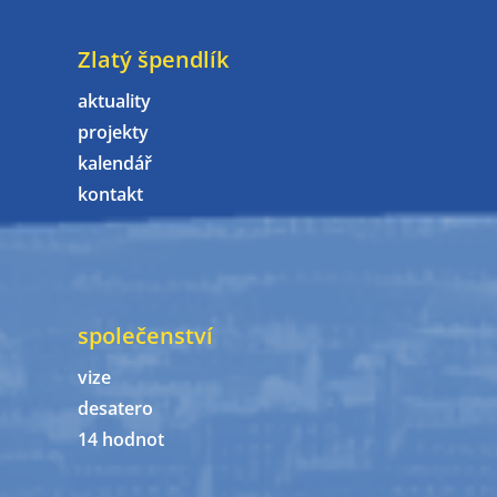
Zlatý špendlík
aktuality
projekty
kalendář
kontakt
společenství
vize
desatero
14 hodnot