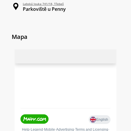
Labská louka 741/18, Třebeš
Parkoviště u Penny
Mapa