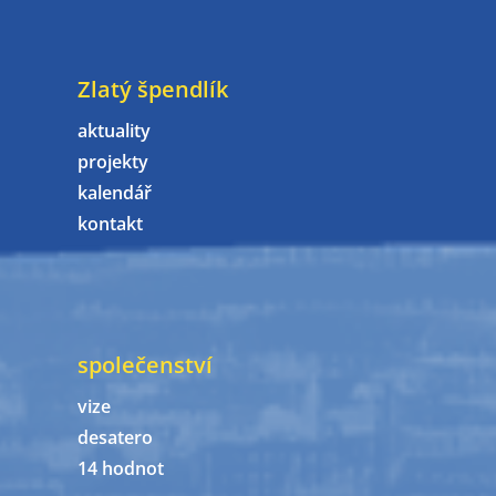
Zlatý špendlík
aktuality
projekty
kalendář
kontakt
společenství
vize
desatero
14 hodnot