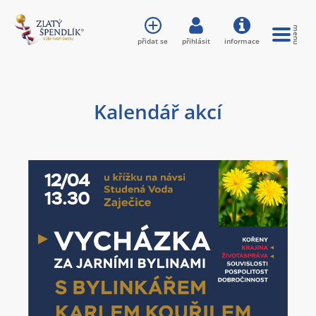
přidat se
přihlásit
informace
Kalendář akcí