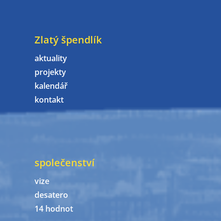
Zlatý špendlík
aktuality
projekty
kalendář
kontakt
společenství
vize
desatero
14 hodnot