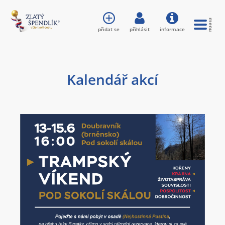
přidat se
přihlásit
informace
Kalendář akcí