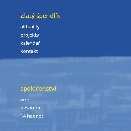
Zlatý špendlík
aktuality
projekty
kalendář
kontakt
společenství
vize
desatero
14 hodnot