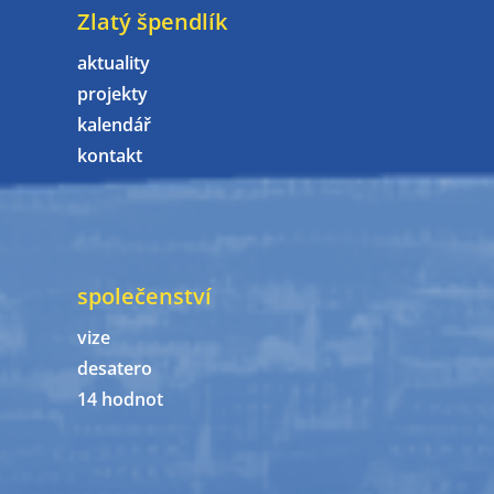
Zlatý špendlík
aktuality
projekty
kalendář
kontakt
společenství
vize
desatero
14 hodnot