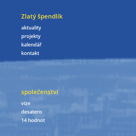
Zlatý špendlík
aktuality
projekty
kalendář
kontakt
společenství
vize
desatero
14 hodnot