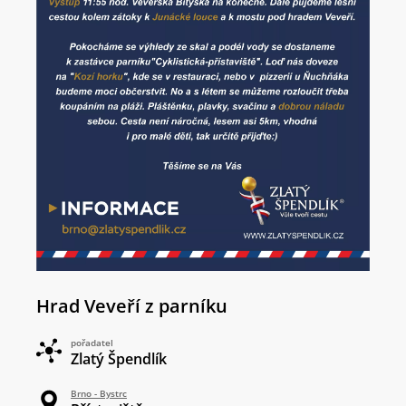
Hrad Veveří z parníku
pořadatel
Zlatý Špendlík
Brno - Bystrc