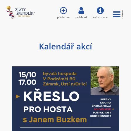
přidat se
přihlásit
informace
Kalendář akcí