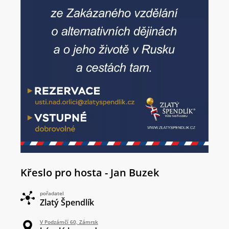
Křeslo pro hosta - Jan Buzek
pořadatel
Zlatý Špendlík
V Podzámčí 60, Zámrsk