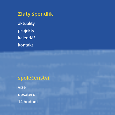
Zlatý špendlík
aktuality
projekty
kalendář
kontakt
společenství
vize
desatero
14 hodnot