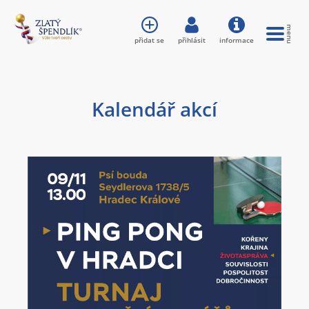
přidat se
přihlásit
informace
Kalendář akcí