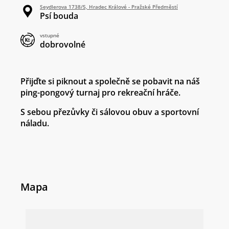
Seydlerova 1738/5, Hradec Králové - Pražské Předměstí
Psí bouda
vstupné
dobrovolné
Přijďte si piknout a společně se pobavit na náš
ping-pongový turnaj pro rekreační hráče.
S sebou přezůvky či sálovou obuv a sportovní
náladu.
Mapa