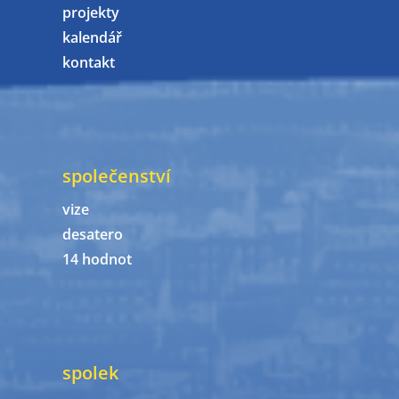
projekty
kalendář
kontakt
společenství
vize
desatero
14 hodnot
spolek