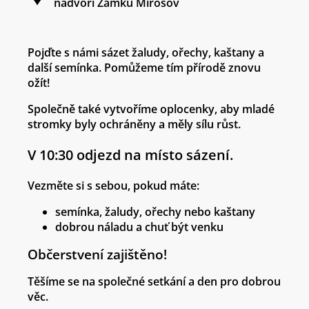
nádvoří Zámku Mirošov
Pojďte s námi sázet žaludy, ořechy, kaštany a
další semínka.
Pomůžeme tím přírodě znovu
ožít!
Společně také vytvoříme oplocenky, aby mladé
stromky byly ochráněny a měly sílu růst.
V 10:30 odjezd na místo sázení.
Vezměte si s sebou, pokud máte:
semínka, žaludy, ořechy nebo kaštany
dobrou náladu a chuť být venku
Občerstvení zajištěno!
Těšíme se na společné setkání a den pro dobrou
věc.