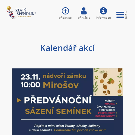
přidat se
přihlásit
informace
Kalendář akcí