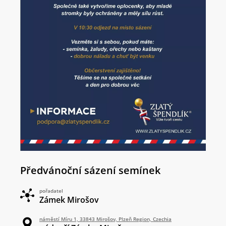
Předvánoční sázení semínek
pořadatel
Zámek Mirošov
náměstí Míru 1, 33843 Mirošov, Plzeň Region, Czechia