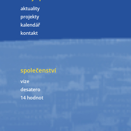
aktuality
projekty
kalendář
kontakt
společenství
vize
desatero
14 hodnot