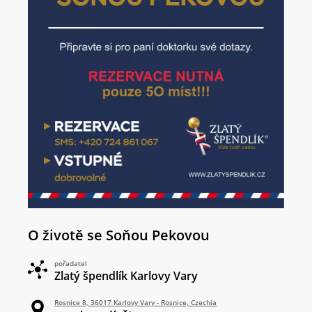
O životě se Soňou Pekovou
pořadatel
Zlatý špendlík Karlovy Vary
Rosnice 8, 36017 Karlovy Vary - Rosnice, Czechia